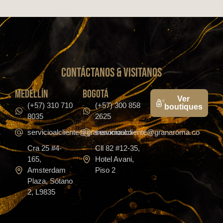
CONTáCTanos & VISITANOS
medellín
bogotá
Ver
(+57) 310 710
(+57) 300 858
boutiques
8035
2625
servicioalcliente@granaroma.co
servicioalcliente@granaroma.co
Cra 25 #4-
Cll 82 #12-35,
165,
Hotel Avani,
Amsterdam
Piso 2
Plaza, Sótano
2, L9835