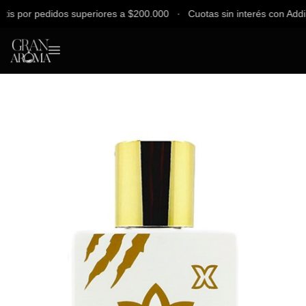
 por pedidos superiores a $200.000 ∙ Cuotas sin interés con Addi, Ba