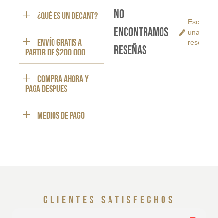
No
¿Qué es un decant?
Escribe
encontramos
una
ENVÍO GRATIS a
reseña
reseñas
partir de $200.000
Compra ahora y
paga despues
Medios de pago
clientes satisfechos