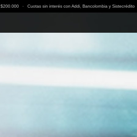
 ∙ Cuotas sin interés con Addi, Bancolombia y Sistecrédito ∙ Envío g