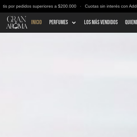
pedidos superiores a $200.000 ∙ Cuotas sin interés con Addi, Bancolo
Inicio
Perfumes
Los Más Vendidos
Quien