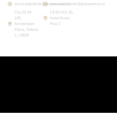
servicioalcliente@granaroma.co
servicioalcliente@granaroma.co
Cra 25 #4-
Cll 82 #12-35,
165,
Hotel Avani,
Amsterdam
Piso 2
Plaza, Sótano
2, L9835