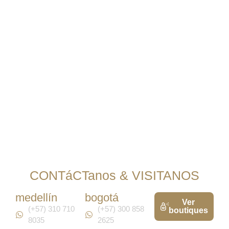
CONTáCTanos & VISITANOS
medellín
bogotá
Ver
(+57) 310 710
(+57) 300 858
boutiques
8035
2625