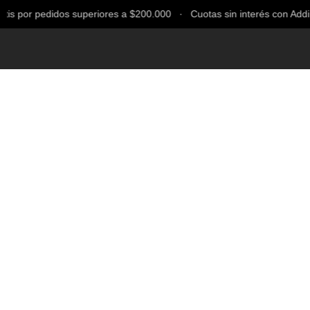
 por pedidos superiores a $200.000 ∙ Cuotas sin interés con Addi, Ba