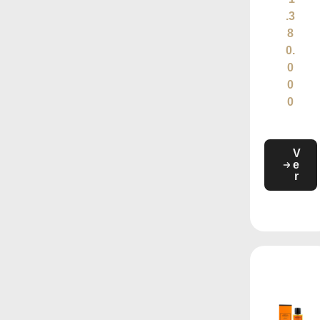
.3
8
0.
0
0
0
V
e
r