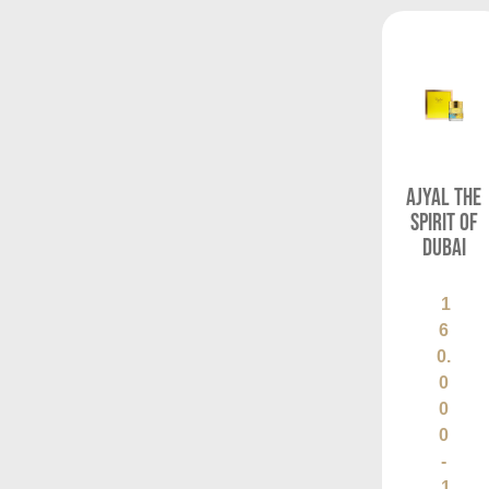
Ajyal The
Spirit of
Dubai
1
6
0.
0
0
0
-
1