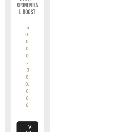
Xponentia
l Boost
5
0.
0
0
0
-
3
8
0.
0
0
0
V
e