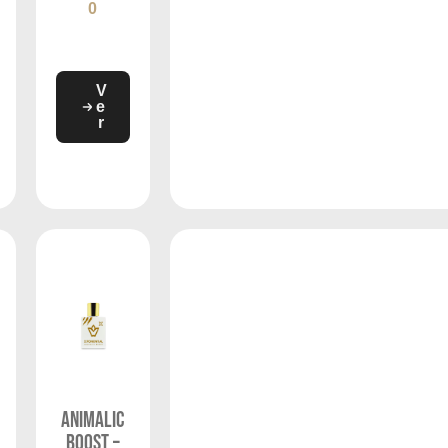
0
V
e
r
Animalic
Boost –