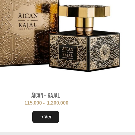
Äican – Kajal
115.000
-
1.200.000
Ver