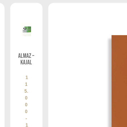
ALMAZ –
KAJAL
1
1
5.
0
0
0
-
1