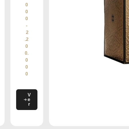
0
0
0
-
2
.2
0
0.
0
0
0
V
e
r