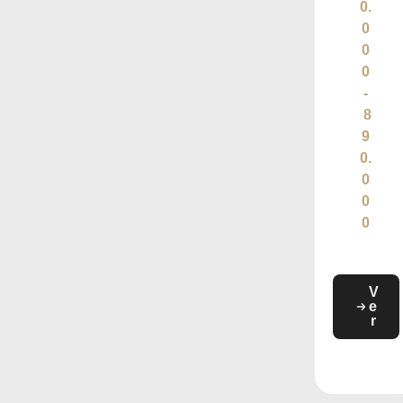
0.
0
0
0
-
8
9
0.
0
0
0
V
e
r