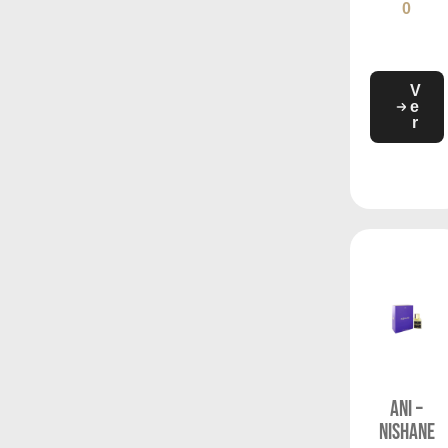
0
V
e
r
ANI –
NISHANE