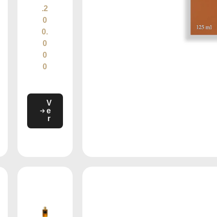
.2
0
0.
0
0
0
V
e
r