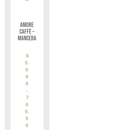
Amore
Caffè –
Mancera
6
5.
0
0
0
-
7
0
0.
0
0