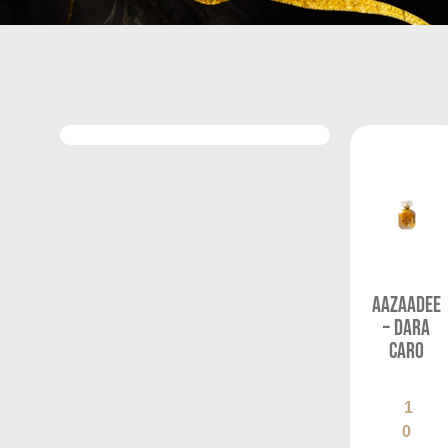
Aazaadee
– Dara
Caro
1
0