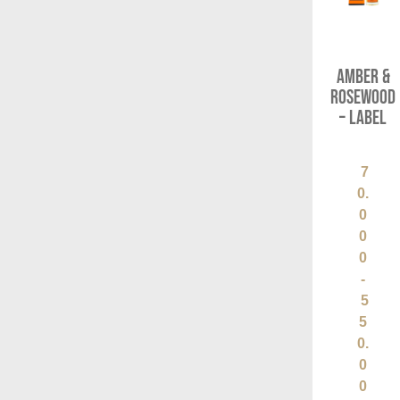
Amber &
Rosewood
– Label
7
0.
0
0
0
-
5
5
0.
0
0