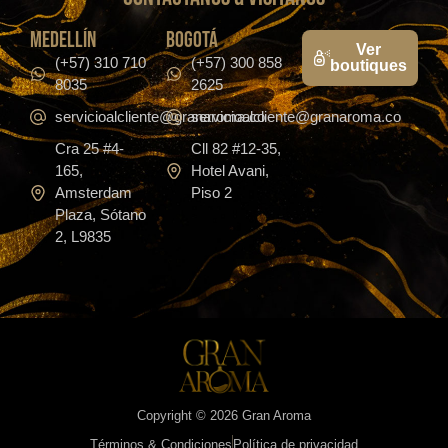
medellín
bogotá
Ver
(+57) 310 710
(+57) 300 858
boutiques
8035
2625
servicioalcliente@granaroma.co
servicioalcliente@granaroma.co
Cra 25 #4-
Cll 82 #12-35,
165,
Hotel Avani,
Amsterdam
Piso 2
Plaza, Sótano
2, L9835
Copyright © 2026 Gran Aroma
Términos & Condiciones
Política de privacidad