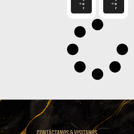
e
e
r
r
CONTáCTanos & VISITANOS