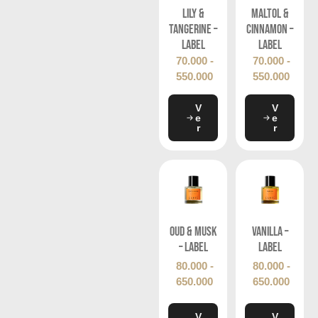
Lily &
Maltol &
Tangerine –
Cinnamon –
Label
Label
70.000
-
70.000
-
550.000
550.000
V
V
e
e
r
r
Oud & Musk
Vanilla –
– Label
Label
80.000
-
80.000
-
650.000
650.000
V
V