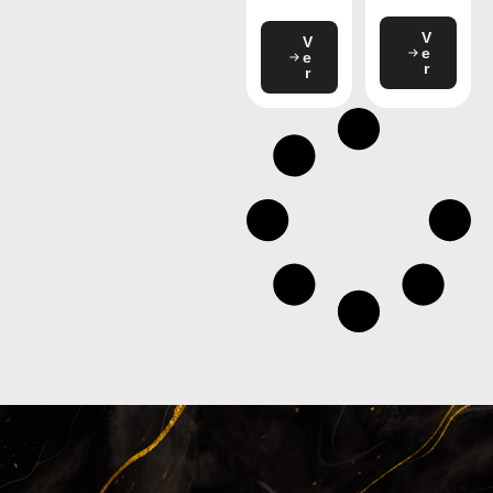
V
V
e
e
r
r