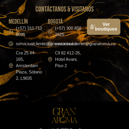
CONTáCTanos & VISITANOS
medellín
bogotá
Ver
(+57) 310 710
(+57) 300 858
boutiques
8035
2625
servicioalcliente@granaroma.co
servicioalcliente@granaroma.co
Cra 25 #4-
Cll 82 #12-35,
165,
Hotel Avani,
Amsterdam
Piso 2
Plaza, Sótano
2, L9835