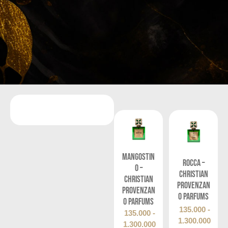
Mangostin
Rocca –
o –
Christian
Christian
Provenzan
Provenzan
o Parfums
o Parfums
135.000
-
135.000
-
1.300.000
1.300.000