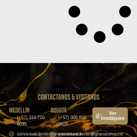
CONTáCTanos & VISITANOS
medellín
bogotá
Ver
(+57) 310 710
(+57) 300 858
boutiques
8035
2625
servicioalcliente@granaroma.co
servicioalcliente@granaroma.co