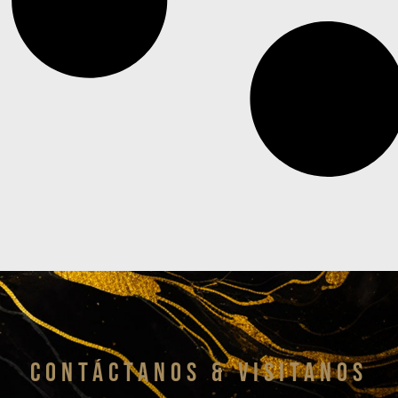
CONTáCTanos & VISITANOS