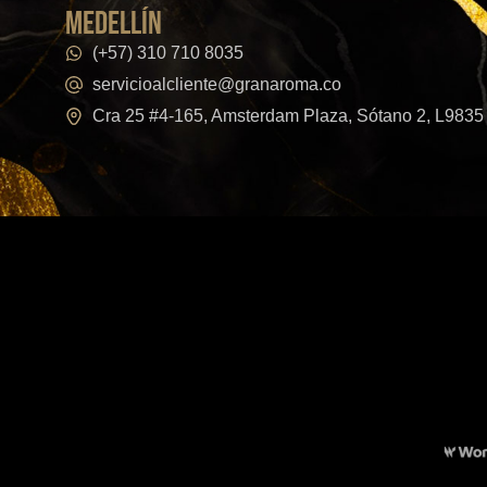
medellín
(+57) 310 710 8035
servicioalcliente@granaroma.co
Cra 25 #4-165, Amsterdam Plaza, Sótano 2, L9835