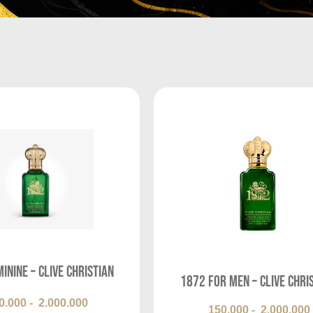
inine – Clive Christian
1872 For Men – Clive Chri
0.000
-
2.000.000
150.000
-
2.000.000