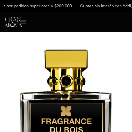
 por pedidos superiores a $200.000 ∙ Cuotas sin interés con Addi, Ba