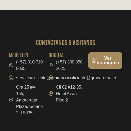
CONTáCTanos & VISITANOS
medellín
bogotá
Ver
(+57) 310 710
(+57) 300 858
boutiques
8035
2625
servicioalcliente@granaroma.co
servicioalcliente@granaroma.co
Cra 25 #4-
Cll 82 #12-35,
165,
Hotel Avani,
Amsterdam
Piso 2
Plaza, Sótano
2, L9835