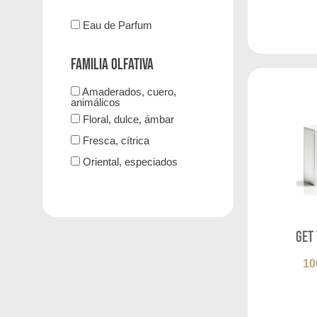
Eau de Parfum
Familia olfativa
Amaderados, cuero,
animálicos
Floral, dulce, ámbar
Fresca, cítrica
Oriental, especiados
Get 
10