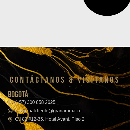
CONTáCTanos & VISITANOS
bogotá
(+57) 300 858 2625
servicioalcliente@granaroma.co
Cll 82 #12-35, Hotel Avani, Piso 2