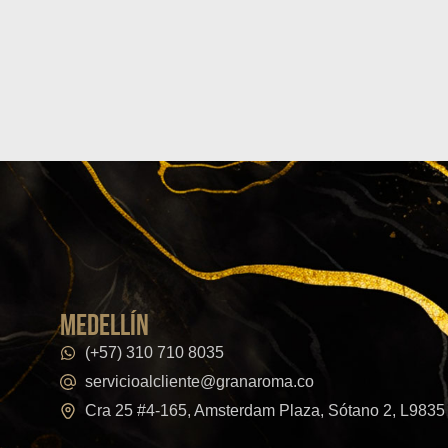
medellín
(+57) 310 710 8035
servicioalcliente@granaroma.co
Cra 25 #4-165, Amsterdam Plaza, Sótano 2, L9835