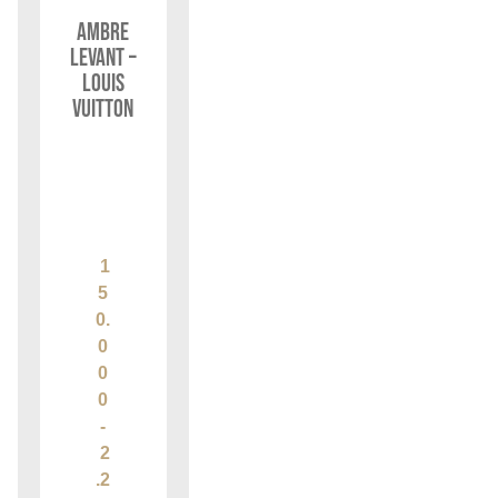
Ambre
Levant –
Louis
Vuitton
1
5
0.
0
0
0
-
2
.2