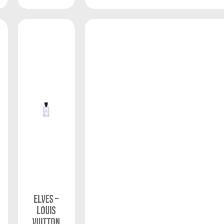
eLVes –
Louis
Vuitton