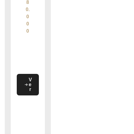
8
0.
0
0
0
V
e
r