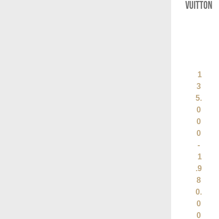
Vuitton
1
3
5.
0
0
0
-
1
.9
8
0.
0
0