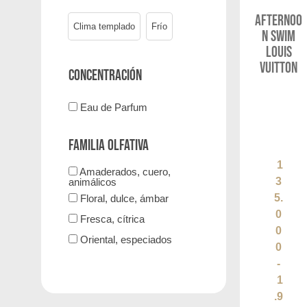
Afternoo
Clima templado
Frío
n Swim
Louis
Vuitton
Concentración
Eau de Parfum
Familia olfativa
1
Amaderados, cuero,
3
animálicos
5.
Floral, dulce, ámbar
0
Fresca, cítrica
0
Oriental, especiados
0
-
1
.9