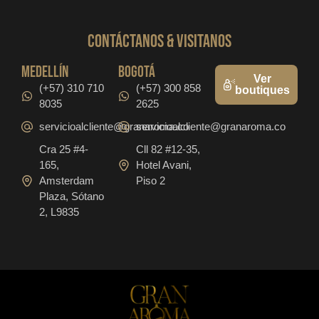
CONTáCTanos & VISITANOS
medellín
bogotá
Ver
(+57) 310 710
(+57) 300 858
boutiques
8035
2625
servicioalcliente@granaroma.co
servicioalcliente@granaroma.co
Cra 25 #4-
Cll 82 #12-35,
165,
Hotel Avani,
Amsterdam
Piso 2
Plaza, Sótano
2, L9835