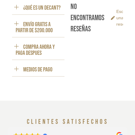
No
¿Qué es un decant?
Escribe
encontramos
una
ENVÍO GRATIS a
reseña
reseñas
partir de $200.000
Compra ahora y
paga despues
Medios de pago
clientes satisfechos