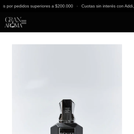
 por pedidos superiores a $200.000 ∙ Cuotas sin interés con Addi, Ba