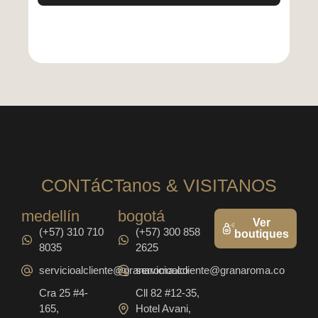
CONTáCTanos & VISITANOS
medellín
bogotá
Ver
(+57) 310 710
(+57) 300 858
boutiques
8035
2625
servicioalcliente@granaroma.co
servicioalcliente@granaroma.co
Cra 25 #4-
Cll 82 #12-35,
165,
Hotel Avani,