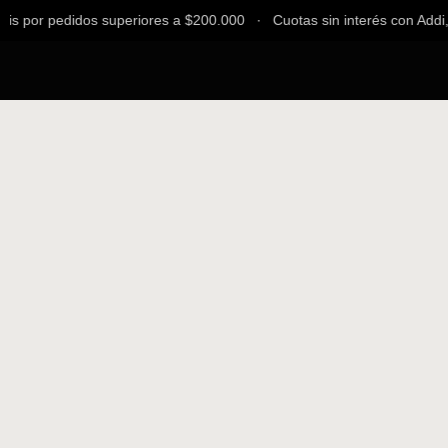
s por pedidos superiores a $200.000 ∙ Cuotas sin interés con Addi, 