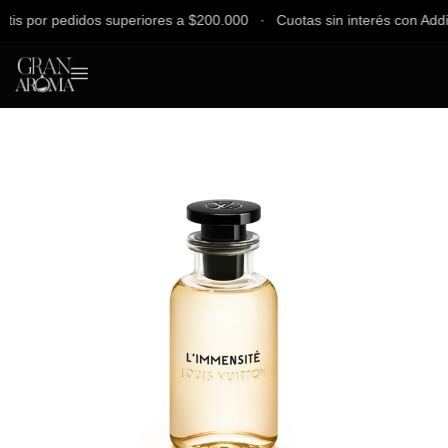
 por pedidos superiores a $200.000 ∙ Cuotas sin interés con Addi, Ba