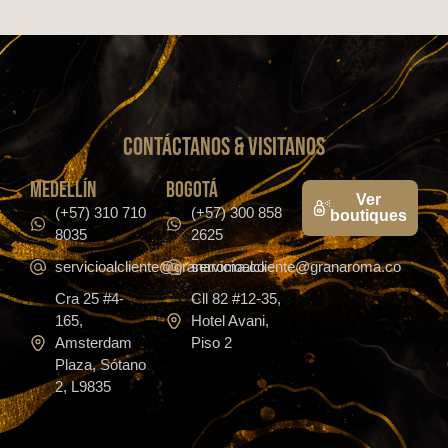
CONTáCTanos & VISITANOS
medellín
bogotá
Ver
(+57) 310 710
(+57) 300 858
boutiques
8035
2625
servicioalcliente@granaroma.co
servicioalcliente@granaroma.co
Cra 25 #4-
Cll 82 #12-35,
165,
Hotel Avani,
Amsterdam
Piso 2
Plaza, Sótano
2, L9835