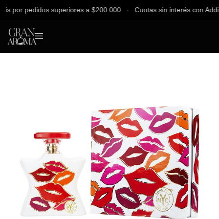
 por pedidos superiores a $200.000 ∙ Cuotas sin interés con Addi, Ba