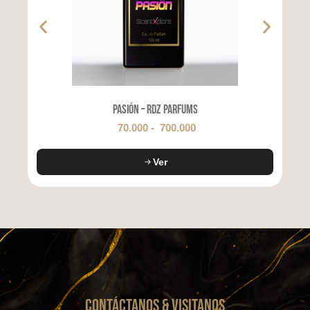
Pasión – RDZ Parfums
70.000
-
700.000
Ver
CONTáCTanos & VISITANOS