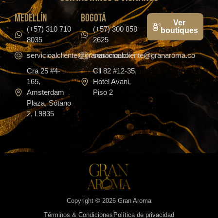
medellín
bogotá
Ver
(+57) 310 710
(+57) 300 858
boutiques
8035
2625
servicioalcliente@granaroma.co
servicioalcliente@granaroma.co
Cra 25 #4-
Cll 82 #12-35,
165,
Hotel Avani,
Amsterdam
Piso 2
Plaza, Sótano
2, L9835
Copyright © 2026 Gran Aroma
Términos & Condiciones
Política de privacidad