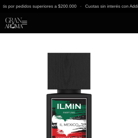
 por pedidos superiores a $200.000 ∙ Cuotas sin interés con Addi, Ba