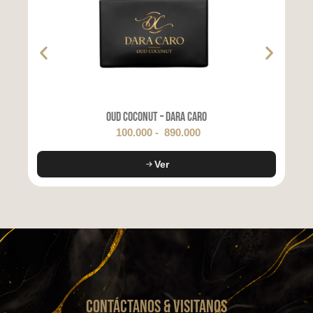
Oud Coconut – Dara Caro
100.000
-
890.000
Ver
CONTáCTanos & VISITANOS