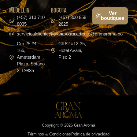
medellín
bogotá
Ver
(+57) 310 710
(+57) 300 858
boutiques
8035
2625
servicioalcliente@granaroma.co
servicioalcliente@granaroma.co
Cra 25 #4-
Cll 82 #12-35,
165,
Hotel Avani,
Amsterdam
Piso 2
Plaza, Sótano
2, L9835
Copyright © 2026 Gran Aroma
Términos & Condiciones
Política de privacidad