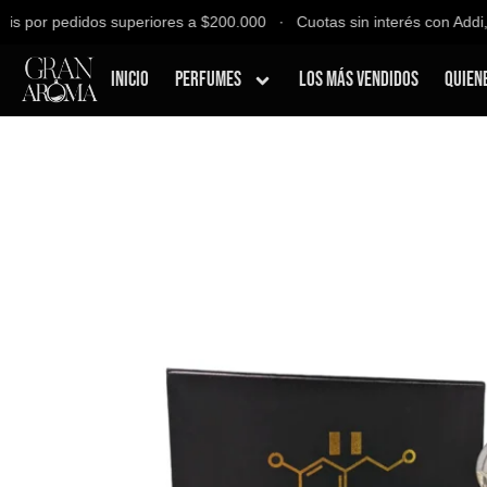
s por pedidos superiores a $200.000 ∙ Cuotas sin interés con Addi, B
Inicio
Perfumes
Los Más Vendidos
Quien