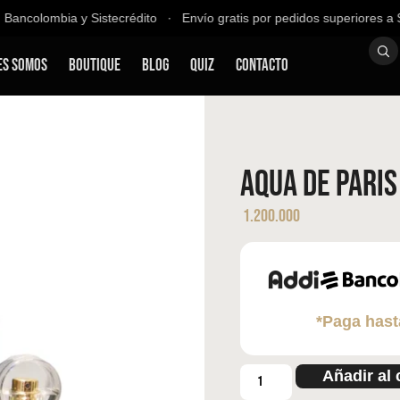
ancolombia y Sistecrédito ∙ Envío gratis por pedidos superiores a $2
es Somos
Boutique
Blog
QUIZ
Contacto
Aqua de Paris
1.200.000
*Paga hast
Añadir al 