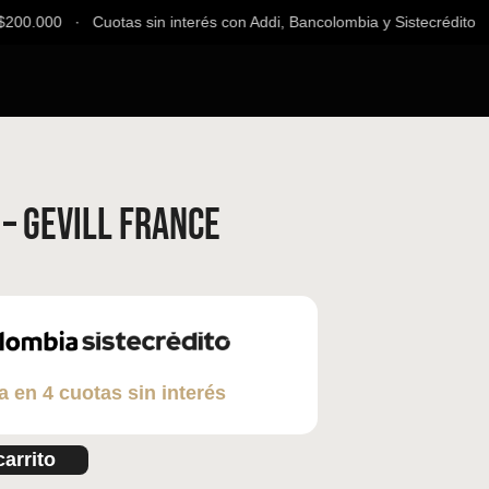
00.000 ∙ Cuotas sin interés con Addi, Bancolombia y Sistecrédito ∙ E
 – Gevill France
a en 4 cuotas sin interés
carrito