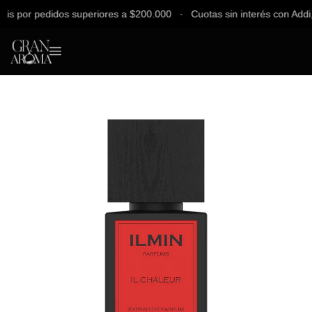
 por pedidos superiores a $200.000 ∙ Cuotas sin interés con Addi, Ba