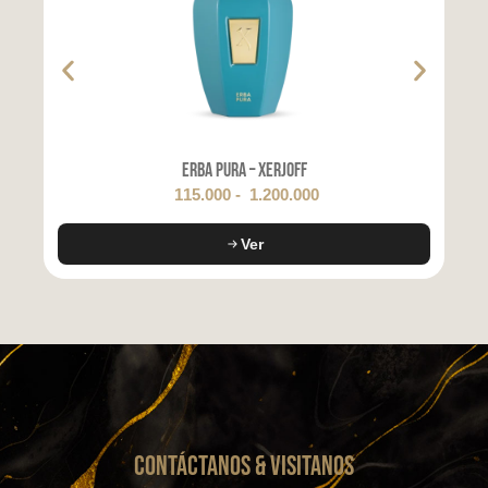
Erba Pura – Xerjoff
115.000
-
1.200.000
Ver
CONTáCTanos & VISITANOS