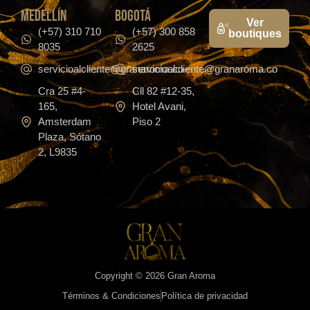
medellín
bogotá
Ver
(+57) 310 710
(+57) 300 858
boutiques
8035
2625
servicioalcliente@granaroma.co
servicioalcliente@granaroma.co
Cra 25 #4-
Cll 82 #12-35,
165,
Hotel Avani,
Amsterdam
Piso 2
Plaza, Sótano
2, L9835
Copyright © 2026 Gran Aroma
Términos & Condiciones
Política de privacidad