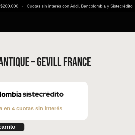
00.000 ∙ Cuotas sin interés con Addi, Bancolombia y Sistecrédito ∙ E
ntique – Gevill France
a en 4 cuotas sin interés
carrito