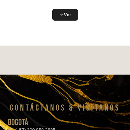
Ver
CONTáCTanos & VISITANOS
bogotá