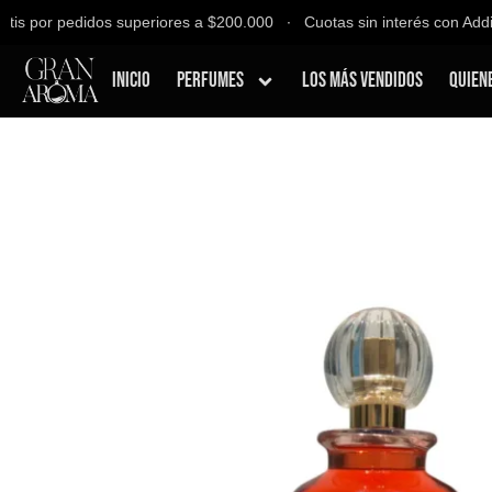
s por pedidos superiores a $200.000 ∙ Cuotas sin interés con Addi, B
Inicio
Perfumes
Los Más Vendidos
Quien