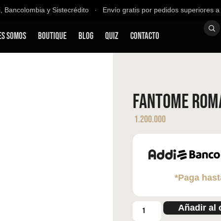
ancolombia y Sistecrédito ∙ Envío gratis por pedidos superiores a $2
es Somos
Boutique
Blog
QUIZ
Contacto
Fantome Roma
1.200.000
*Paga hast
Añadir al 