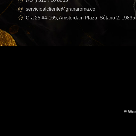
(+57) 310 710 8035
servicioalcliente@granaroma.co
Cra 25 #4-165, Amsterdam Plaza, Sótano 2, L9835