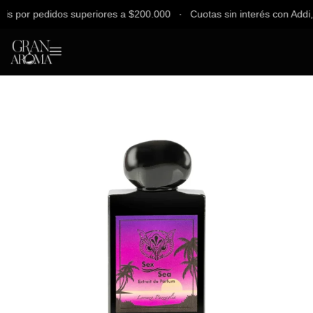
 por pedidos superiores a $200.000 ∙ Cuotas sin interés con Addi, Ba