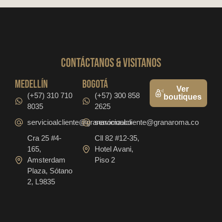
CONTáCTanos & VISITANOS
medellín
bogotá
Ver
(+57) 310 710
(+57) 300 858
boutiques
8035
2625
servicioalcliente@granaroma.co
servicioalcliente@granaroma.co
Cra 25 #4-
Cll 82 #12-35,
165,
Hotel Avani,
Amsterdam
Piso 2
Plaza, Sótano
2, L9835