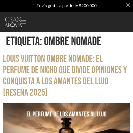
Envío gratis a partir de $200.000
 por pedidos superiores a $200.000 ∙ Cuotas sin interés con Addi, B
Etiqueta:
ombre nomade
Louis Vuitton Ombre Nomade: el
perfume de nicho que divide opiniones y
conquista a los amantes del lujo
[Reseña 2025]