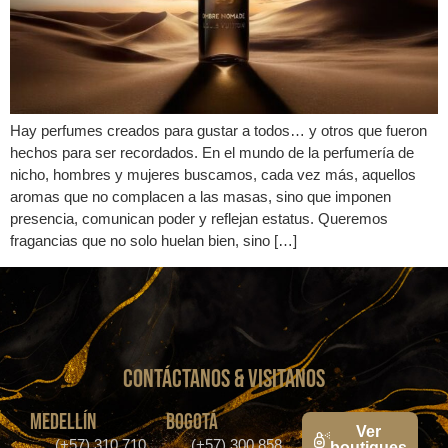
Hay perfumes creados para gustar a todos… y otros que fueron
hechos para ser recordados. En el mundo de la perfumería de
nicho, hombres y mujeres buscamos, cada vez más, aquellos
aromas que no complacen a las masas, sino que imponen
presencia, comunican poder y reflejan estatus. Queremos
fragancias que no solo huelan bien, sino […]
CONTáCTanos & VISITANOS
medellín
bogotá
Ver
(+57) 310 710
(+57) 300 858
boutiques