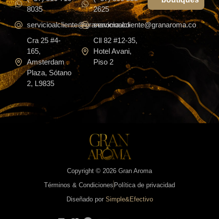
8035
2625
servicioalcliente@granaroma.co
servicioalcliente@granaroma.co
Cra 25 #4-
Cll 82 #12-35,
165,
Hotel Avani,
Amsterdam
Piso 2
Plaza, Sótano
2, L9835
Copyright © 2026 Gran Aroma
Términos & Condiciones
Política de privacidad
Diseñado por
Simple&Efectivo