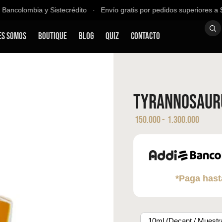
ancolombia y Sistecrédito ∙ Envío gratis por pedidos superiores a $2
es Somos
Boutique
Blog
QUIZ
Contacto
Tyrannosauru
150.000
-
1.300.000
*Paga hast
10ml (Decant / Muestr