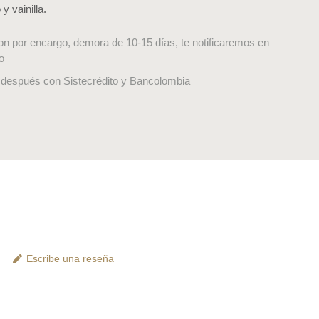
y vainilla.
on por encargo, demora de 10-15 días, te notificaremos en
o
después con Sistecrédito y Bancolombia
Escribe una reseña