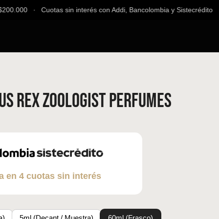
00.000 ∙ Cuotas sin interés con Addi, Bancolombia y Sistecrédito ∙ E
s Rex Zoologist Perfumes
a en 4 cuotas sin interés
a)
5ml (Decant / Muestra)
60ml (Frasco)