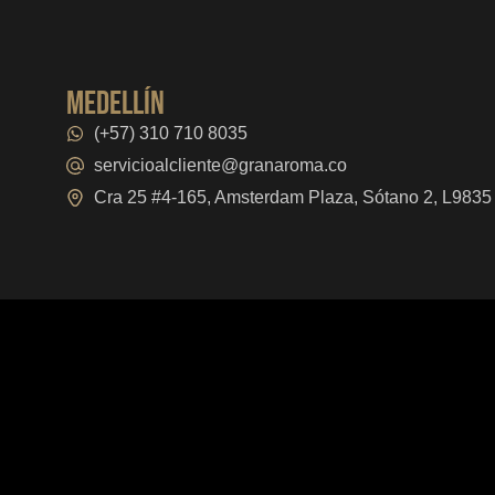
medellín
(+57) 310 710 8035
servicioalcliente@granaroma.co
Cra 25 #4-165, Amsterdam Plaza, Sótano 2, L9835