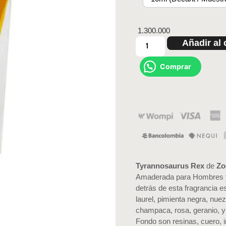
1.300.000
Añadir al 
Comprar
Tyrannosaurus Rex
de
Zo
Amaderada para Hombres 
detrás de esta fragrancia e
laurel, pimienta negra, nu
champaca, rosa, geranio, y
Fondo son resinas, cuero, i