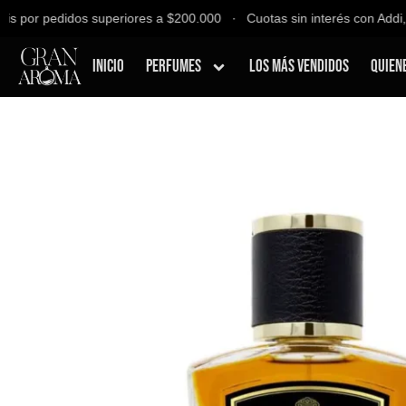
 por pedidos superiores a $200.000 ∙ Cuotas sin interés con Addi, B
Inicio
Perfumes
Los Más Vendidos
Quien