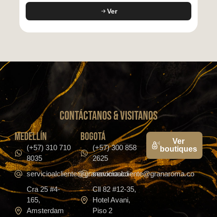
Ver
CONTáCTanos & VISITANOS
medellín
bogotá
Ver
(+57) 310 710
(+57) 300 858
boutiques
8035
2625
servicioalcliente@granaroma.co
servicioalcliente@granaroma.co
Cra 25 #4-
Cll 82 #12-35,
165,
Hotel Avani,
Amsterdam
Piso 2