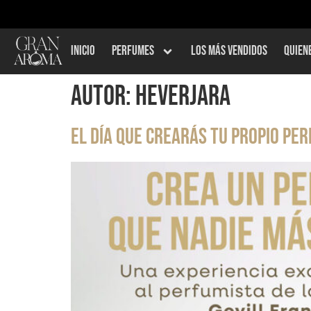
idos superiores a $200.000 ∙ Cuotas sin interés con Addi, Bancolombi
Inicio
Perfumes
Los Más Vendidos
Quien
Autor:
HeverJara
El día que crearás tu propio pe