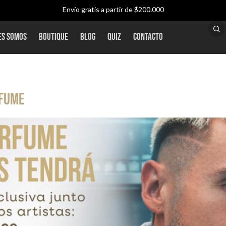
Envío gratis a partir de $200.000
a y Sistecrédito ∙ Envío gratis por pedidos superiores a $200.000 ∙
es Somos
Boutique
Blog
QUIZ
Contacto
rfume