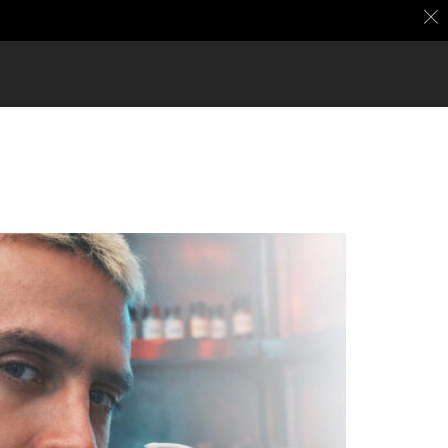
 Cuotas sin interés con Addi, Bancolombia y Sistecrédito ∙ Envío gra