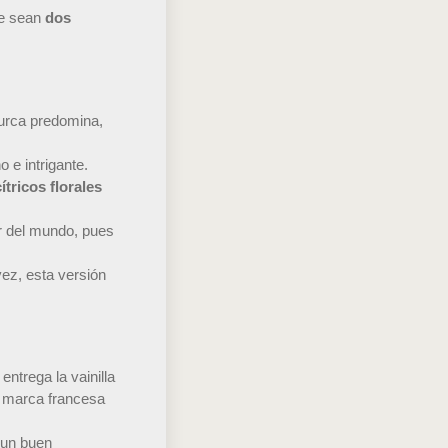
ue sean
dos
turca predomina,
 e intrigante.
tricos florales
r del mundo, pues
ez, esta versión
ntrega la vainilla
a marca francesa
 un buen