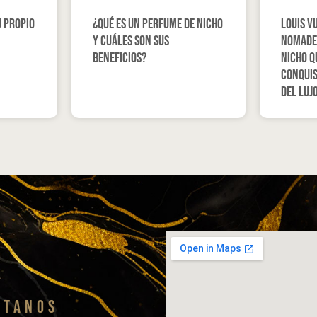
u propio
¿Qué es un perfume de nicho
Louis V
y cuáles son sus
Nomade:
beneficios?
nicho q
conquis
del luj
ITANOS