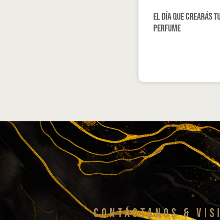
El día que crearás t
perfume
CONTáCTanos & VIS