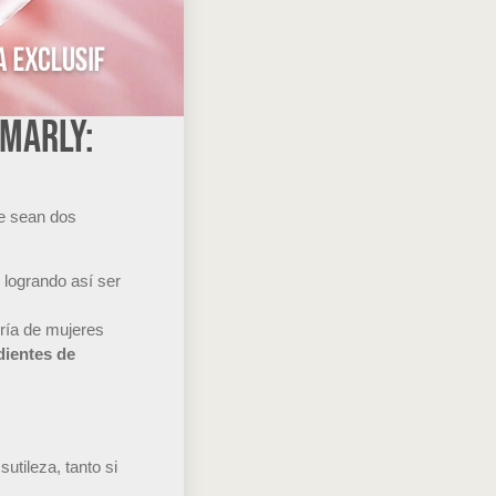
 Marly:
ue sean dos
 logrando así ser
ría de mujeres
edientes de
utileza, tanto si