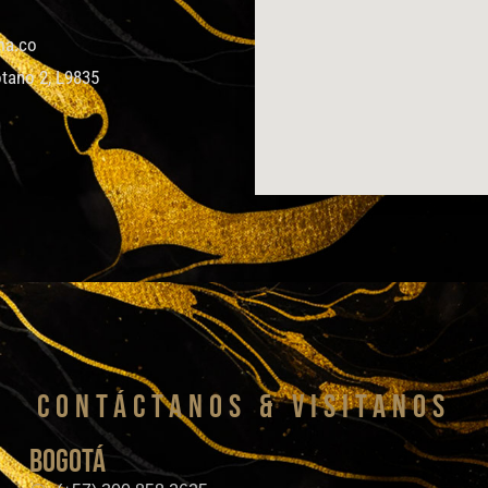
ma.co
tano 2, L9835
CONTáCTanos & VISITANOS
bogotá