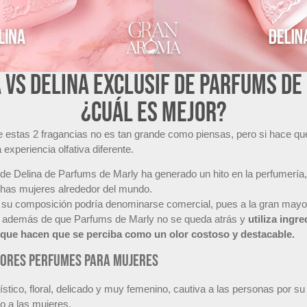
 vs Delina Exclusif de Parfums de
¿Cuál es mejor?
re estas 2 fragancias no es tan grande como piensas, pero si hace q
experiencia olfativa diferente.
l de Delina de Parfums de Marly ha generado un hito en la perfumería,
chas mujeres alrededor del mundo.
n su composición podría denominarse comercial, pues a la gran mayo
r, además de que Parfums de Marly no se queda atrás y
utiliza ingr
, que hacen que se perciba como un olor costoso y destacable.
jores perfumes para mujeres
ístico, floral, delicado y muy femenino, cautiva a las personas por su s
 a las mujeres.