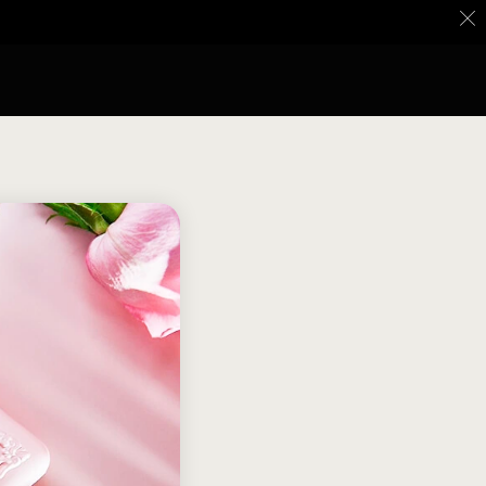
0.000 ∙ Cuotas sin interés con Addi, Bancolombia y Sistecrédito ∙ En