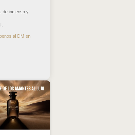
 de incienso y
i.
íbenos al DM en