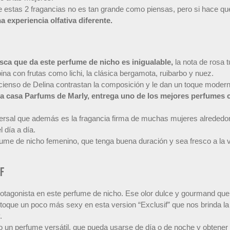
re estas 2 fragancias no es tan grande como piensas, pero si hace q
 experiencia olfativa diferente.
sca que da este perfume de nicho es inigualable,
la nota de rosa 
na con frutas como lichi, la clásica bergamota, ruibarbo y nuez.
ienso de Delina contrastan la composición y le dan un toque moderno
la casa Parfums de Marly, entrega uno de los mejores perfumes cí
ersal que además es la fragancia firma de muchas mujeres alrededo
l día a día.
ume de nicho femenino, que tenga buena duración y sea fresco a la v
f
protagonista en este perfume de nicho. Ese olor dulce y gourmand que e
 toque un poco más sexy en esta version “Exclusif” que nos brinda l
.
 un perfume versátil, que pueda usarse de día o de noche y obtener