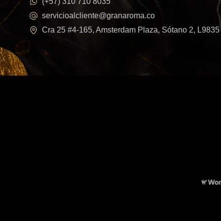
(+57) 310 710 8035
servicioalcliente@granaroma.co
Cra 25 #4-165, Amsterdam Plaza, Sótano 2, L9835