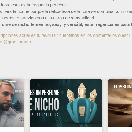
idos, esta es la fragancia perfecta.
para la noche porque la delicadeza de la rosa se combina con notas
 aspecto atrevido con alta carga de sensualidad.
ume de nicho femenino, sexy, y versátil, esta fragancia es para t
ipciones ¿cuál es tu favorita? cuéntanos en los comentarios o escr
am: @gran_aroma_