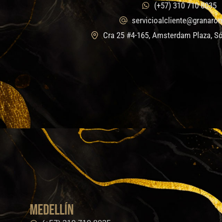
(+57) 310 710 8035
servicioalcliente@granaro
Cra 25 #4-165, Amsterdam Plaza, Só
medellín