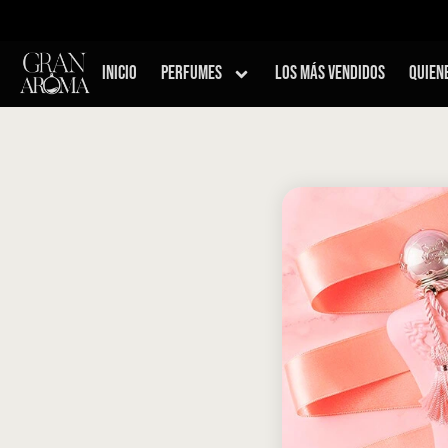
 por pedidos superiores a $200.000 ∙ Cuotas sin interés con Addi, Ba
Inicio
Perfumes
Los Más Vendidos
Quien