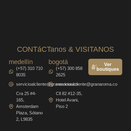
CONTáCTanos & VISITANOS
medellín
bogotá
Ver
(+57) 310 710
(+57) 300 858
boutiques
8035
2625
servicioalcliente@granaroma.co
servicioalcliente@granaroma.co
Cra 25 #4-
Cll 82 #12-35,
165,
Hotel Avani,
Amsterdam
Piso 2
Plaza, Sótano
2, L9835