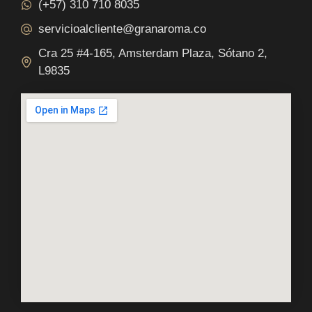
(+57) 310 710 8035
servicioalcliente@granaroma.co
Cra 25 #4-165, Amsterdam Plaza, Sótano 2,
L9835