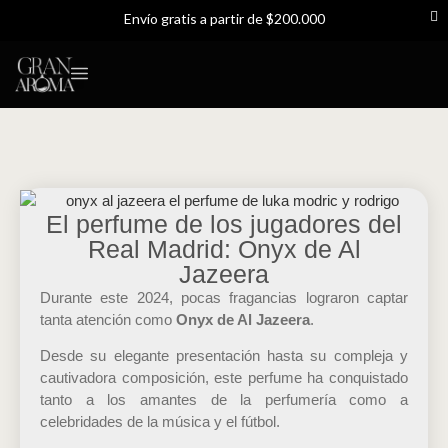
Envío gratis a partir de $200.000
 por pedidos superiores a $200.000 ∙ Cuotas sin interés con Addi, B
Los Más Vendidos
Quienes Somos
El perfume de los jugadores del
Real Madrid: Onyx de Al
Jazeera
Durante este 2024, pocas fragancias lograron captar
tanta atención como
Onyx de Al Jazeera
.
Desde su elegante presentación hasta su compleja y
cautivadora composición, este perfume ha conquistado
tanto a los amantes de la perfumería como a
celebridades de la música y el fútbol.