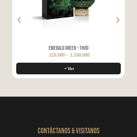
Emerald Green – THOO
115.000
-
1.100.000
Ver
CONTáCTanos & VISITANOS