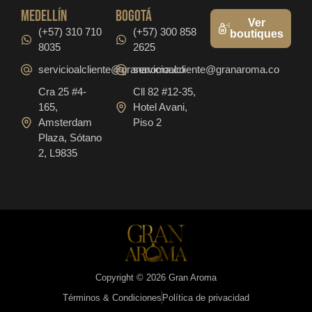
medellín
bogotá
Ver
(+57) 310 710
(+57) 300 858
boutiques
8035
2625
servicioalcliente@granaroma.co
servicioalcliente@granaroma.co
Cra 25 #4-
Cll 82 #12-35,
165,
Hotel Avani,
Amsterdam
Piso 2
Plaza, Sótano
2, L9835
Copyright © 2026 Gran Aroma
Términos & Condiciones
Política de privacidad