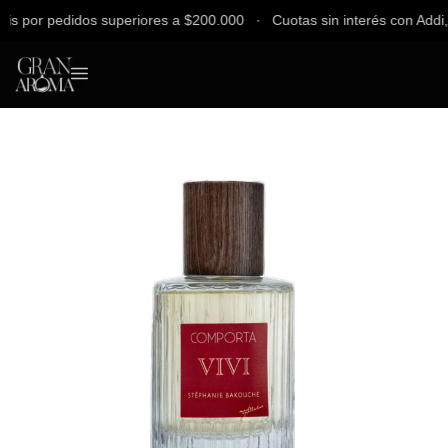
 por pedidos superiores a $200.000 ∙ Cuotas sin interés con Addi, Ba