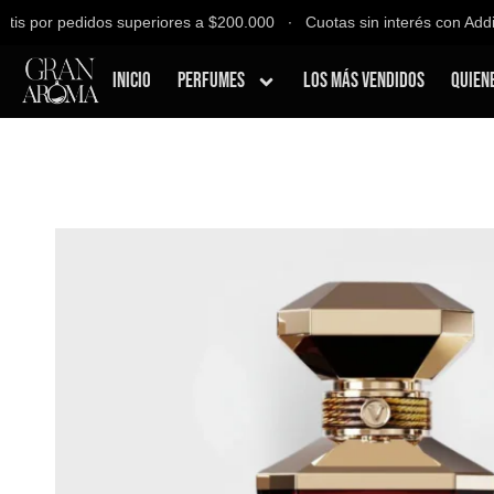
 por pedidos superiores a $200.000 ∙ Cuotas sin interés con Addi, B
Inicio
Perfumes
Los Más Vendidos
Quien