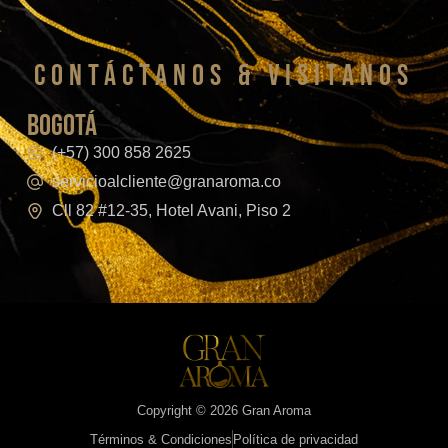
CONTáCTanos & VISITANOS
bogotá
(+57) 300 858 2625
servicioalcliente@granaroma.co
Cll 82 #12-35, Hotel Avani, Piso 2
Copyright © 2026 Gran Aroma
Términos & Condiciones
Política de privacidad