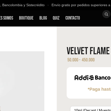
ancolombia y Sistecrédito ∙ Envío gratis por pedidos superiores a $2
es Somos
Boutique
Blog
QUIZ
Contacto
Velvet Flame 
50.000
-
450.000
*Paga hast
10ml (Decant / Muestr