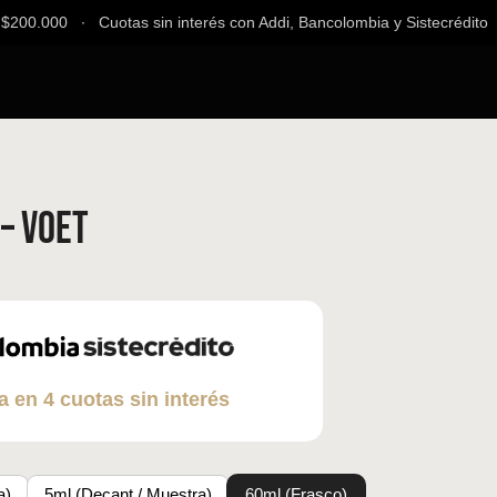
00.000 ∙ Cuotas sin interés con Addi, Bancolombia y Sistecrédito ∙ E
– Voet
a en 4 cuotas sin interés
a)
5ml (Decant / Muestra)
60ml (Frasco)