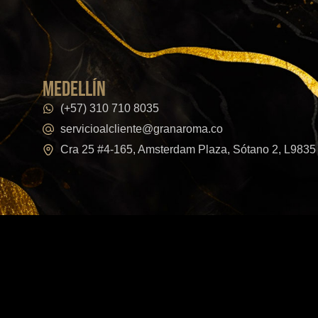
medellín
(+57) 310 710 8035
servicioalcliente@granaroma.co
Cra 25 #4-165, Amsterdam Plaza, Sótano 2, L9835