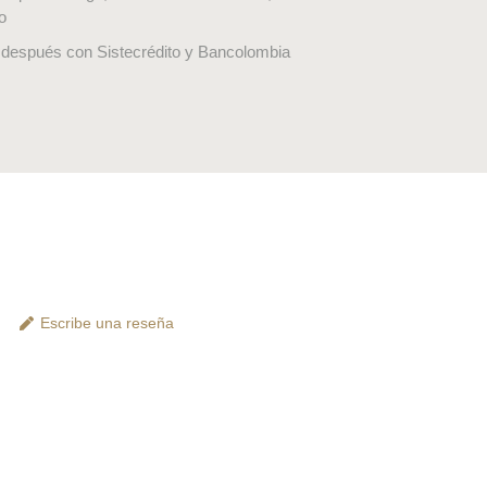
o
después con Sistecrédito y Bancolombia
Escribe una reseña