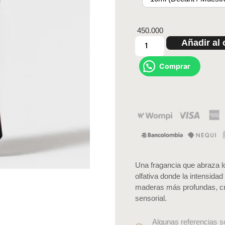
450.000
Añadir al 
Comprar
Una fragancia que abraza l
olfativa donde la intensidad
maderas más profundas, cre
sensorial.
Algunas referencias s