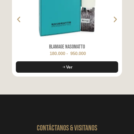
Blamage Nasomatto
180.000
-
950.000
Ver
CONTáCTanos & VISITANOS