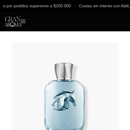
 por pedidos superiores a $200.000 ∙ Cuotas sin interés con Addi, B