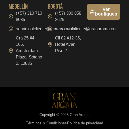
medellín
bogotá
Ver
(+57) 310 710
(+57) 300 858
boutiques
8035
2625
servicioalcliente@granaroma.co
servicioalcliente@granaroma.co
Cra 25 #4-
Cll 82 #12-35,
165,
Hotel Avani,
Amsterdam
Piso 2
Plaza, Sótano
2, L9835
Copyright © 2026 Gran Aroma
Términos & Condiciones
Política de privacidad