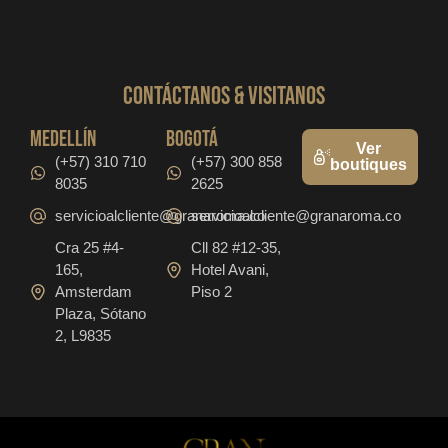
CONTáCTanos & VISITANOS
medellín
bogotá
Ver
(+57) 310 710
(+57) 300 858
boutiques
8035
2625
servicioalcliente@granaroma.co
servicioalcliente@granaroma.co
Cra 25 #4-
Cll 82 #12-35,
165,
Hotel Avani,
Amsterdam
Piso 2
Plaza, Sótano
2, L9835