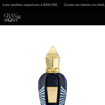
 por pedidos superiores a $200.000 ∙ Cuotas sin interés con Addi, Ba