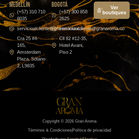
medellín
bogotá
Ver
(+57) 310 710
(+57) 300 858
boutiques
8035
2625
servicioalcliente@granaroma.co
servicioalcliente@granaroma.co
Cra 25 #4-
Cll 82 #12-35,
165,
Hotel Avani,
Amsterdam
Piso 2
Plaza, Sótano
2, L9835
Copyright © 2026 Gran Aroma
Términos & Condiciones
Política de privacidad