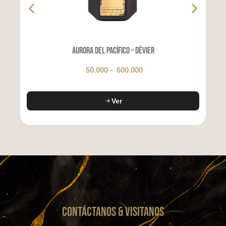
Aurora del Pacífico – Dévier
50.000
-
600.000
Ver
CONTáCTanos & VISITANOS