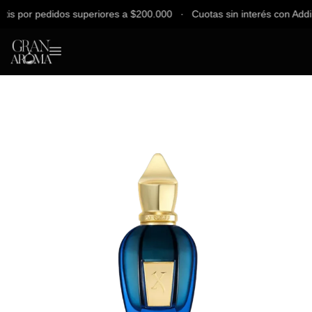
 por pedidos superiores a $200.000 ∙ Cuotas sin interés con Addi, Ba