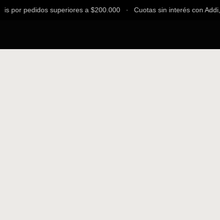
s por pedidos superiores a $200.000 ∙ Cuotas sin interés con Addi, B