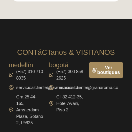
CONTáCTanos & VISITANOS
medellín
bogotá
Ver
(+57) 310 710
(+57) 300 858
boutiques
8035
2625
servicioalcliente@granaroma.co
servicioalcliente@granaroma.co
Cra 25 #4-
Cll 82 #12-35,
165,
Hotel Avani,
Amsterdam
Piso 2
Plaza, Sótano
2, L9835