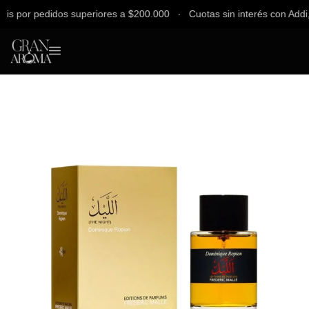
 por pedidos superiores a $200.000 ∙ Cuotas sin interés con Addi, Ba