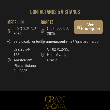
CONTáCTanos & VISITANOS
medellín
bogotá
Ver
(+57) 310 710
(+57) 300 858
boutiques
8035
2625
servicioalcliente@granaroma.co
servicioalcliente@granaroma.co
Cra 25 #4-
Cll 82 #12-35,
165,
Hotel Avani,
Amsterdam
Piso 2
Plaza, Sótano
2, L9835