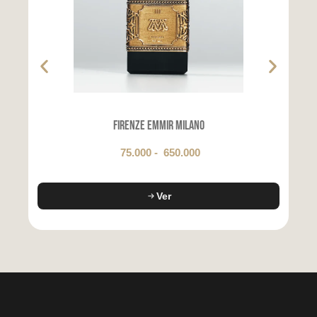
Firenze Emmir Milano
75.000
-
650.000
Ver