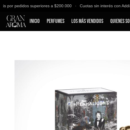
s por pedidos superiores a $200.000 ∙ Cuotas sin interés con Addi, B
Inicio
Perfumes
Los Más Vendidos
Quienes S