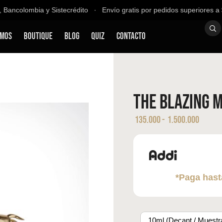
ancolombia y Sistecrédito ∙ Envío gratis por pedidos superiores a $
omos
Boutique
Blog
QUIZ
Contacto
The Blazing 
135.000
-
1.500.000
*Paga hast
10ml (Decant / Muestr