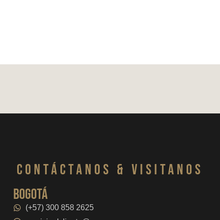
CONTáCTanos & VISITANOS
bogotá
(+57) 300 858 2625