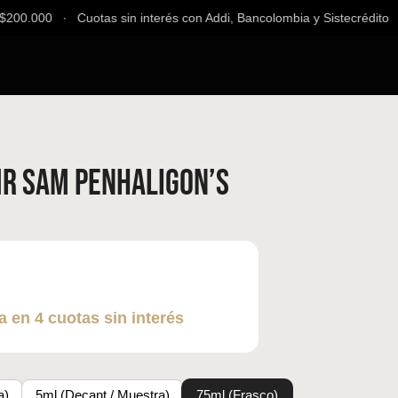
200.000 ∙ Cuotas sin interés con Addi, Bancolombia y Sistecrédito ∙ 
Mr Sam Penhaligon’s
a en 4 cuotas sin interés
a)
5ml (Decant / Muestra)
75ml (Frasco)