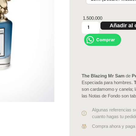
1.500.000
Añadir al 
Comprar
The Blazing Mr Sam
de
P
Especiada para hombres.
son cardamomo y canela; l
las Notas de Fondo son taba
Algunas referencias s
cuanto hagas tu pedid
Compra ahora y paga 