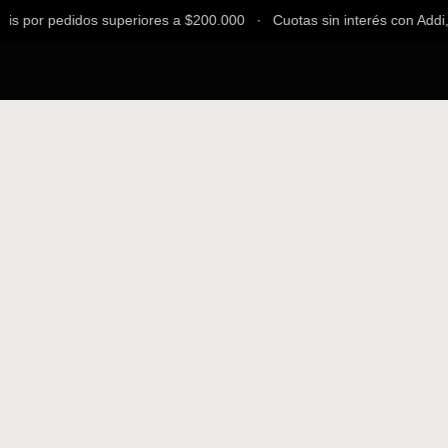
s por pedidos superiores a $200.000 ∙ Cuotas sin interés con Addi, B