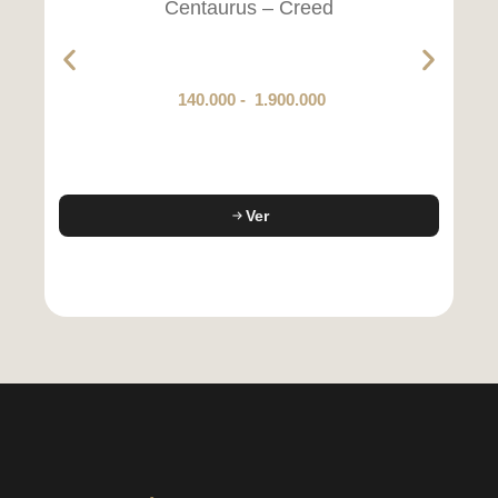
Centaurus – Creed
140.000
-
1.900.000
Ver