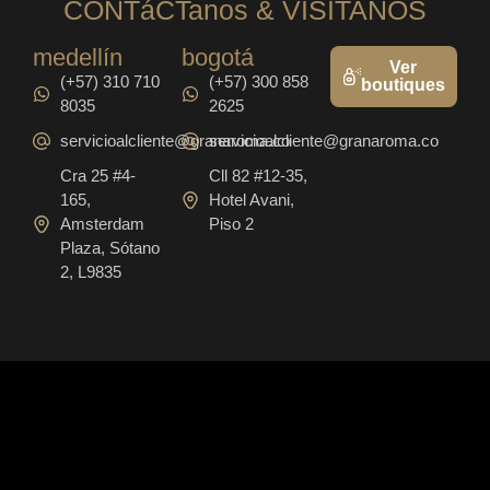
CONTáCTanos & VISITANOS
medellín
bogotá
Ver
(+57) 310 710
(+57) 300 858
boutiques
8035
2625
servicioalcliente@granaroma.co
servicioalcliente@granaroma.co
Cra 25 #4-
Cll 82 #12-35,
165,
Hotel Avani,
Amsterdam
Piso 2
Plaza, Sótano
2, L9835