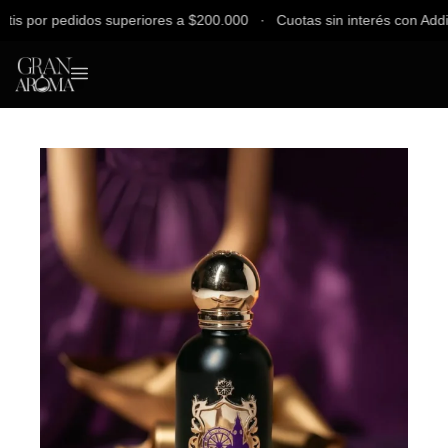
 por pedidos superiores a $200.000 ∙ Cuotas sin interés con Addi, Ba