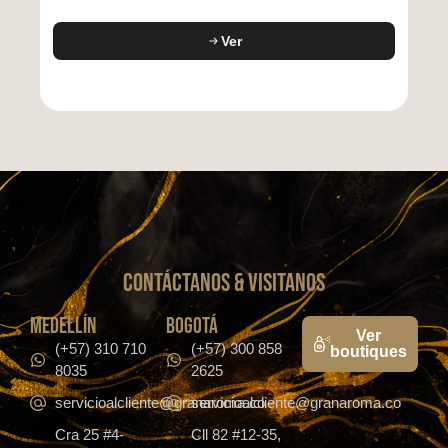
Ver
CONTáCTanos & VISITANOS
medellín
bogotá
Ver
(+57) 310 710
(+57) 300 858
boutiques
8035
2625
servicioalcliente@granaroma.co
servicioalcliente@granaroma.co
Cra 25 #4-
Cll 82 #12-35,