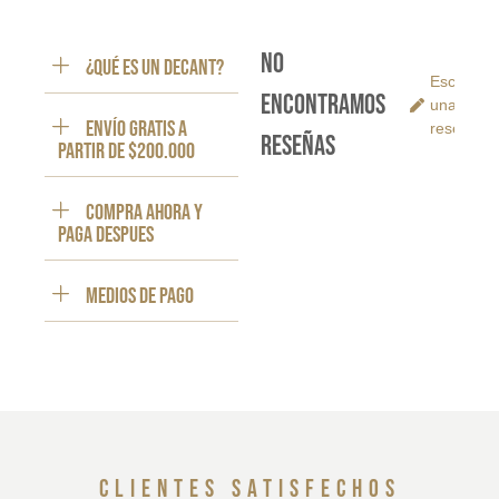
No
¿Qué es un decant?
Escribe
encontramos
una
ENVÍO GRATIS a
reseña
reseñas
partir de $200.000
Compra ahora y
paga despues
Medios de pago
clientes satisfechos