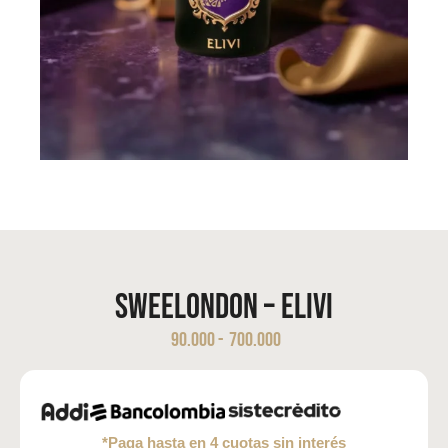
Sweelondon – ELIVI
90.000
-
700.000
*Paga hasta en 4 cuotas sin interés