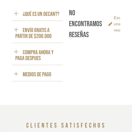
No
¿Qué es un decant?
Escribe
encontramos
una
ENVÍO GRATIS a
reseña
reseñas
partir de $200.000
Compra ahora y
paga despues
Medios de pago
clientes satisfechos