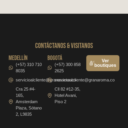
CONTáCTanos & VISITANOS
medellín
bogotá
Ver
(+57) 310 710
(+57) 300 858
boutiques
8035
2625
servicioalcliente@granaroma.co
servicioalcliente@granaroma.co
Cra 25 #4-
Cll 82 #12-35,
165,
Hotel Avani,
Amsterdam
Piso 2
Plaza, Sótano
2, L9835