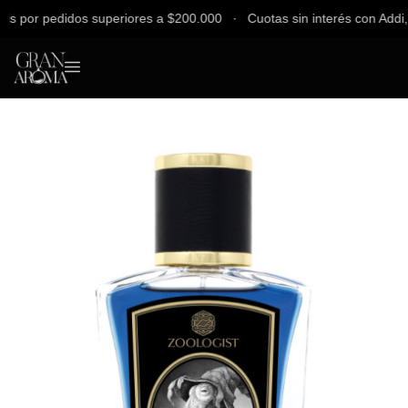
por pedidos superiores a $200.000 ∙ Cuotas sin interés con Addi, Ba