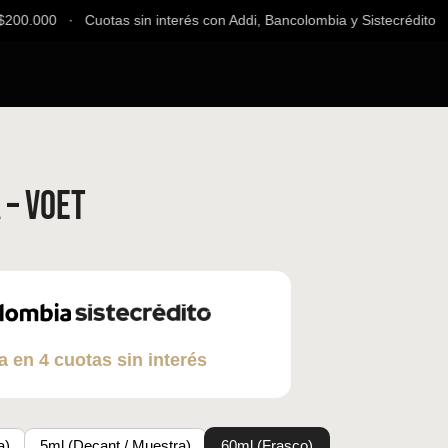
200.000 ∙ Cuotas sin interés con Addi, Bancolombia y Sistecrédito ∙ 
 – VOET
a en 4 cuotas sin interés
a)
5ml (Decant / Muestra)
60ml (Frasco)