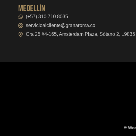
medellín
(+57) 310 710 8035
servicioalcliente@granaroma.co
Cra 25 #4-165, Amsterdam Plaza, Sótano 2, L9835