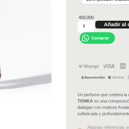
450.000
Añadir al 
Comprar
Un perfume que celebra la d
TONKA
es una composició
dialogan con matices fruta
sofisticada y profundamente
Algunas referencias s