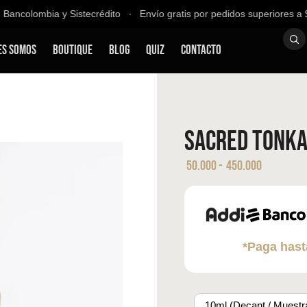
Bancolombia y Sistecrédito ∙ Envío gratis por pedidos superiores a $
es Somos
Boutique
Blog
QUIZ
Contacto
Sacred Tonka
50.000
-
450.000
*Paga hast
10ml (Decant / Muestr