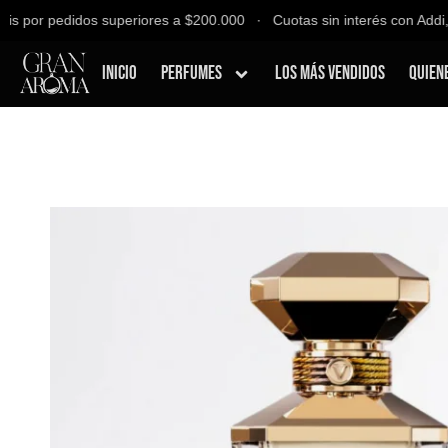
s por pedidos superiores a $200.000 ∙ Cuotas sin interés con Addi, 
Inicio
Perfumes
Los Más Vendidos
Quien