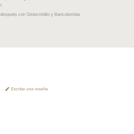
o
después con Sistecrédito y Bancolombia
Escribe una reseña