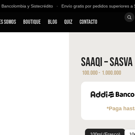
ncolombia y Sistecrédito ∙ Envío gratis por pedidos superiores a $2
es Somos
Boutique
Blog
QUIZ
Contacto
Saaqi – Sasva
100.000
-
1.000.000
*Paga hast
100ml (Frasco)
10