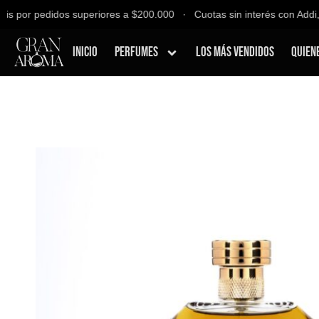
 por pedidos superiores a $200.000 ∙ Cuotas sin interés con Addi, Ba
Inicio
Perfumes
Los Más Vendidos
Quien