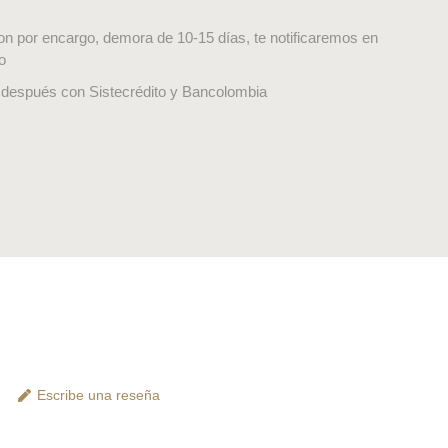
on por encargo, demora de 10-15 días, te notificaremos en
o
después con Sistecrédito y Bancolombia
Escribe una reseña