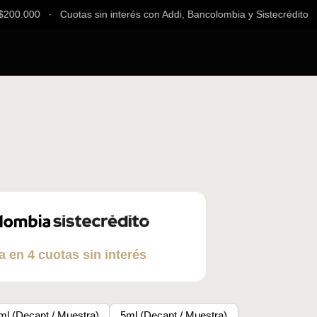
00.000 ∙ Cuotas sin interés con Addi, Bancolombia y Sistecrédito ∙ E
a en 4 cuotas sin interés
ml (Decant / Muestra)
5ml (Decant / Muestra)