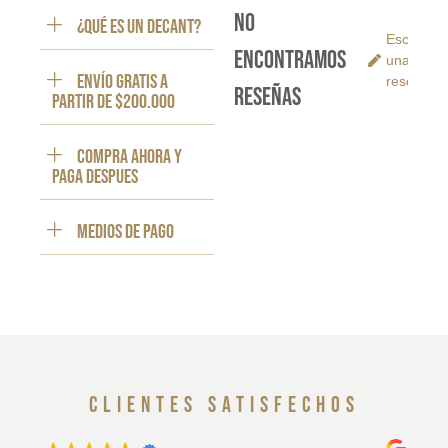
No
¿Qué es un decant?
Escribe
encontramos
una
ENVÍO GRATIS a
reseña
reseñas
partir de $200.000
Compra ahora y
paga despues
Medios de pago
clientes satisfechos