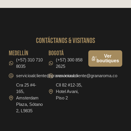
CONTáCTanos & VISITANOS
medellín
bogotá
Ver
(+57) 310 710
(+57) 300 858
boutiques
8035
2625
servicioalcliente@granaroma.co
servicioalcliente@granaroma.co
Cra 25 #4-
Cll 82 #12-35,
165,
Hotel Avani,
Amsterdam
Piso 2
Plaza, Sótano
2, L9835