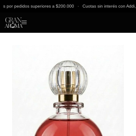
por pedidos superiores a $200.000 ∙ Cuotas sin interés con Addi, Ban