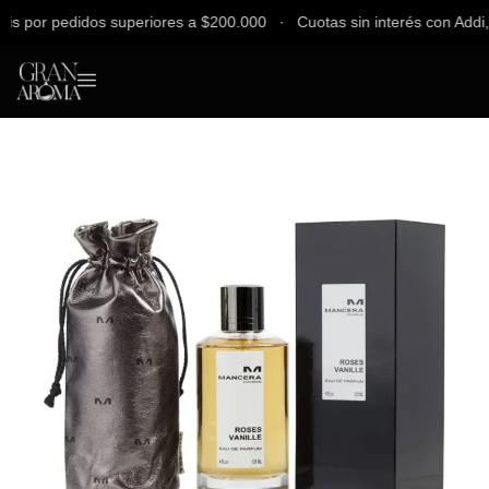
 por pedidos superiores a $200.000 ∙ Cuotas sin interés con Addi, Ba