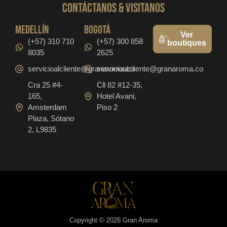
CONTáCTanos & VISITANOS
medellín
bogotá
Ver
(+57) 310 710
(+57) 300 858
boutiques
8035
2625
servicioalcliente@granaroma.co
servicioalcliente@granaroma.co
Cra 25 #4-
Cll 82 #12-35,
165,
Hotel Avani,
Amsterdam
Piso 2
Plaza, Sótano
2, L9835
Copyright © 2026 Gran Aroma