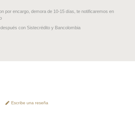
on por encargo, demora de 10-15 días, te notificaremos en
o
después con Sistecrédito y Bancolombia
Escribe una reseña