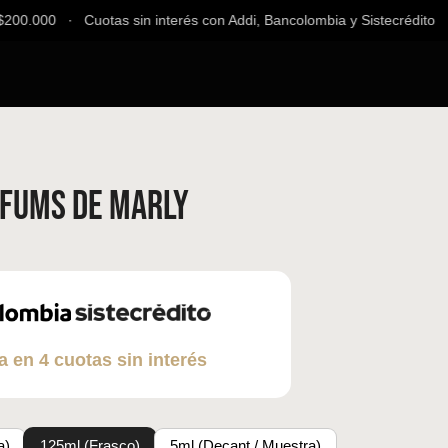
00.000 ∙ Cuotas sin interés con Addi, Bancolombia y Sistecrédito ∙ E
rfums de Marly
a en 4 cuotas sin interés
a)
125ml (Frasco)
5ml (Decant / Muestra)