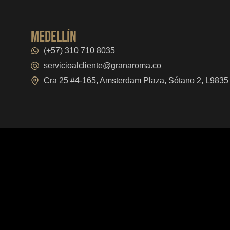
medellín
(+57) 310 710 8035
servicioalcliente@granaroma.co
Cra 25 #4-165, Amsterdam Plaza, Sótano 2, L9835