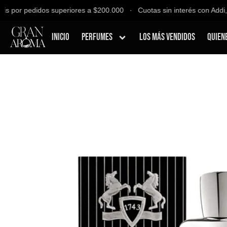
 por pedidos superiores a $200.000 ∙ Cuotas sin interés con Addi, B
Inicio
Perfumes
Los Más Vendidos
Quien