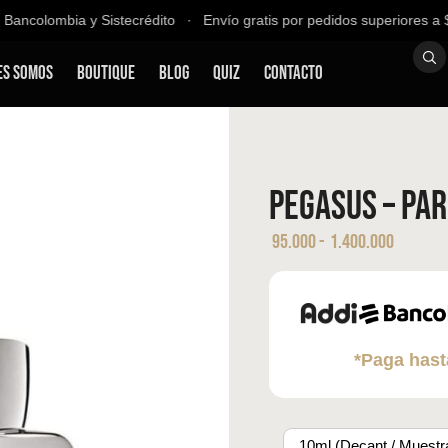
ancolombia y Sistecrédito ∙ Envío gratis por pedidos superiores a $2
es Somos
Boutique
Blog
QUIZ
Contacto
Pegasus – Pa
95.000
-
1.400.000
*Paga hast
10ml (Decant / Muestr