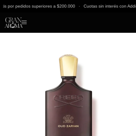
 por pedidos superiores a $200.000 ∙ Cuotas sin interés con Addi, Ba