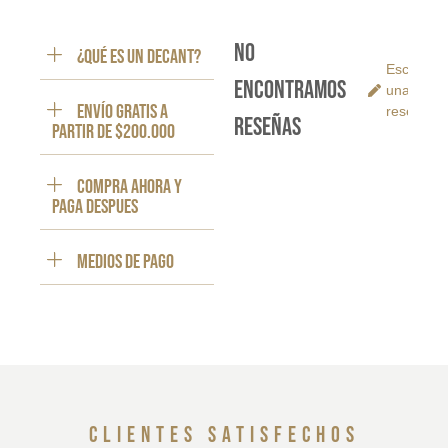
No
¿Qué es un decant?
Escribe
encontramos
una
ENVÍO GRATIS a
reseña
reseñas
partir de $200.000
Compra ahora y
paga despues
Medios de pago
clientes satisfechos