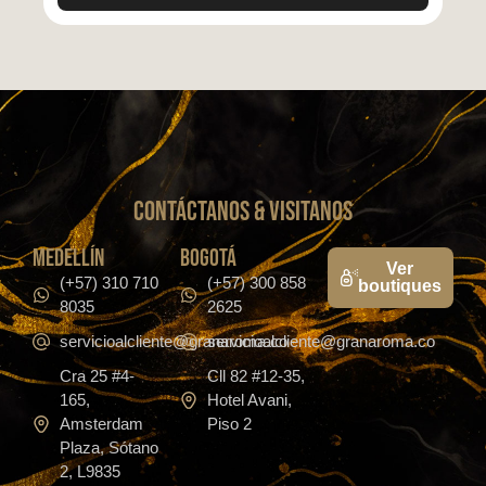
CONTáCTanos & VISITANOS
medellín
bogotá
Ver
(+57) 310 710
(+57) 300 858
boutiques
8035
2625
servicioalcliente@granaroma.co
servicioalcliente@granaroma.co
Cra 25 #4-
Cll 82 #12-35,
165,
Hotel Avani,
Amsterdam
Piso 2
Plaza, Sótano
2, L9835