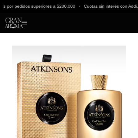
s por pedidos superiores a $200.000 ∙ Cuotas sin interés con Addi, B