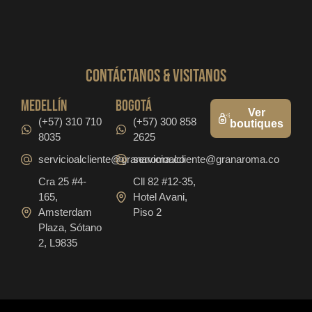
CONTáCTanos & VISITANOS
medellín
bogotá
Ver
(+57) 310 710
(+57) 300 858
boutiques
8035
2625
servicioalcliente@granaroma.co
servicioalcliente@granaroma.co
Cra 25 #4-
Cll 82 #12-35,
165,
Hotel Avani,
Amsterdam
Piso 2
Plaza, Sótano
2, L9835