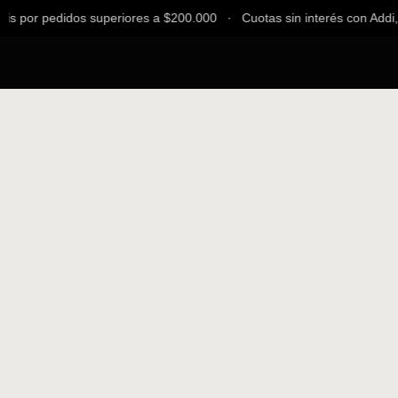
s por pedidos superiores a $200.000 ∙ Cuotas sin interés con Addi, B