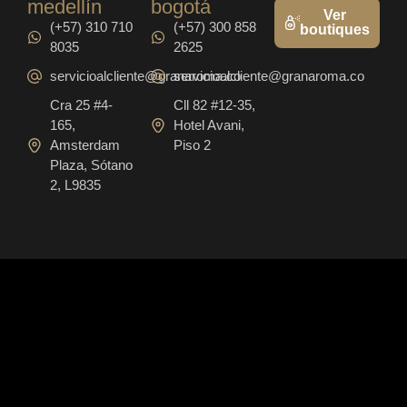
medellín
bogotá
Ver
(+57) 310 710
(+57) 300 858
boutiques
8035
2625
servicioalcliente@granaroma.co
servicioalcliente@granaroma.co
Cra 25 #4-
Cll 82 #12-35,
165,
Hotel Avani,
Amsterdam
Piso 2
Plaza, Sótano
2, L9835