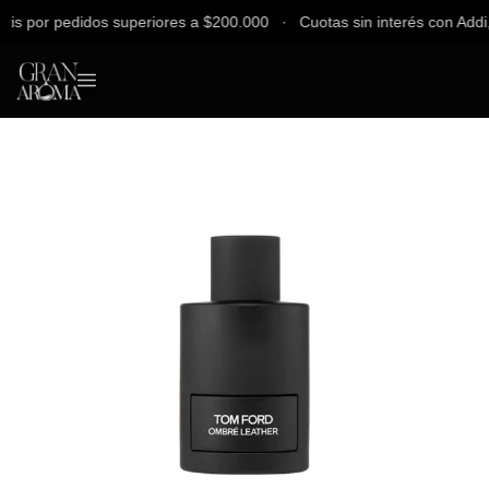
 por pedidos superiores a $200.000 ∙ Cuotas sin interés con Addi, Ba