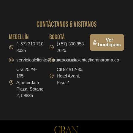
CONTáCTanos & VISITANOS
medellín
bogotá
Ver
(+57) 310 710
(+57) 300 858
boutiques
8035
2625
servicioalcliente@granaroma.co
servicioalcliente@granaroma.co
Cra 25 #4-
Cll 82 #12-35,
165,
Hotel Avani,
Amsterdam
Piso 2
Plaza, Sótano
2, L9835