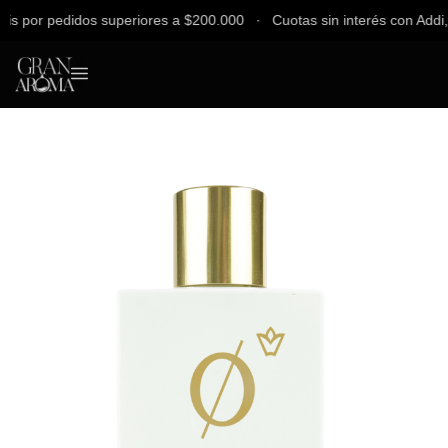
 por pedidos superiores a $200.000 ∙ Cuotas sin interés con Addi, Ba