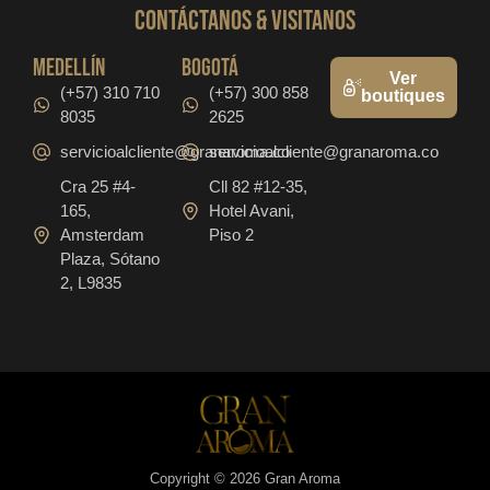
CONTáCTanos & VISITANOS
medellín
bogotá
Ver
(+57) 310 710
(+57) 300 858
boutiques
8035
2625
servicioalcliente@granaroma.co
servicioalcliente@granaroma.co
Cra 25 #4-
Cll 82 #12-35,
165,
Hotel Avani,
Amsterdam
Piso 2
Plaza, Sótano
2, L9835
Copyright © 2026 Gran Aroma