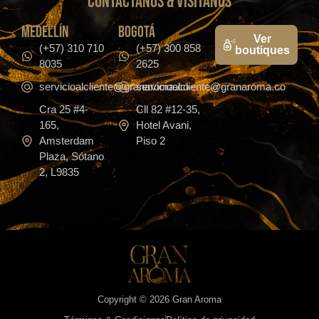
CONTáCTanos & VISITANOS
medellín
bogotá
Ver
(+57) 310 710
(+57) 300 858
boutiques
8035
2625
servicioalcliente@granaroma.co
servicioalcliente@granaroma.co
Cra 25 #4-
Cll 82 #12-35,
165,
Hotel Avani,
Amsterdam
Piso 2
Plaza, Sótano
2, L9835
Copyright © 2026 Gran Aroma