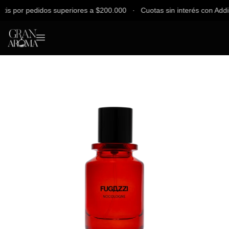
 por pedidos superiores a $200.000 ∙ Cuotas sin interés con Addi, Ba