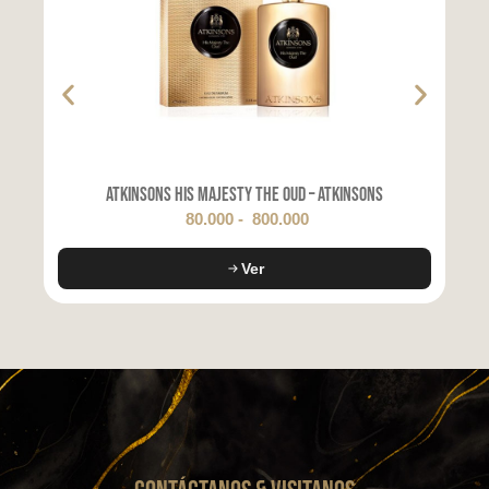
Atkinsons His Majesty The Oud – Atkinsons
80.000
-
800.000
Ver