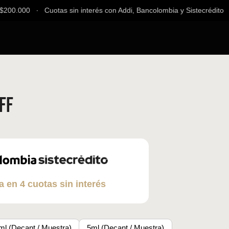
00.000 ∙ Cuotas sin interés con Addi, Bancolombia y Sistecrédito ∙ E
FF
a en 4 cuotas sin interés
ml (Decant / Muestra)
5ml (Decant / Muestra)