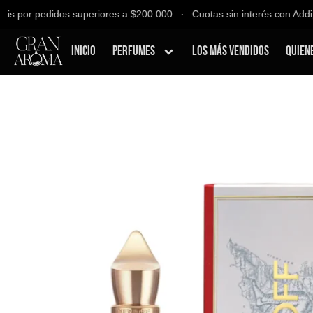
s por pedidos superiores a $200.000 ∙ Cuotas sin interés con Addi, B
Inicio
Perfumes
Los Más Vendidos
Quien