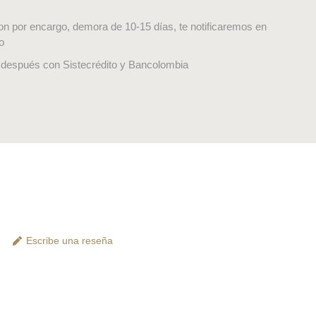
on por encargo, demora de 10-15 días, te notificaremos en
o
después con Sistecrédito y Bancolombia
Escribe una reseña