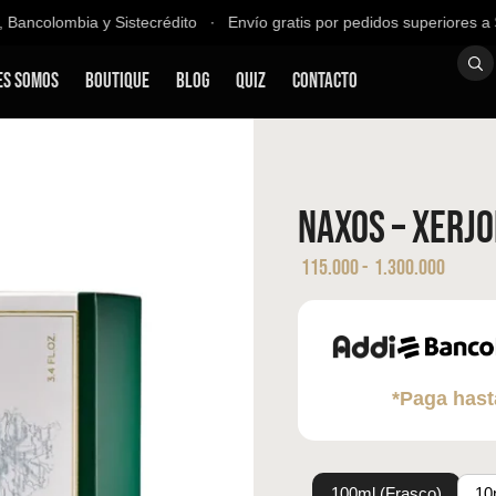
ancolombia y Sistecrédito ∙ Envío gratis por pedidos superiores a $2
es Somos
Boutique
Blog
QUIZ
Contacto
NAXOS – XERJO
115.000
-
1.300.000
*Paga hast
100ml (Frasco)
10