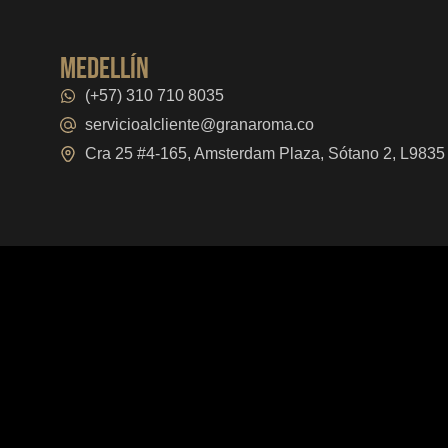
medellín
(+57) 310 710 8035
servicioalcliente@granaroma.co
Cra 25 #4-165, Amsterdam Plaza, Sótano 2, L9835