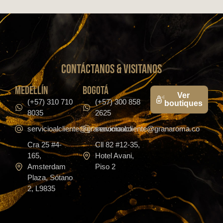
CONTáCTanos & VISITANOS
medellín
bogotá
Ver
(+57) 310 710
(+57) 300 858
boutiques
8035
2625
servicioalcliente@granaroma.co
servicioalcliente@granaroma.co
Cra 25 #4-
Cll 82 #12-35,
165,
Hotel Avani,
Amsterdam
Piso 2
Plaza, Sótano
2, L9835