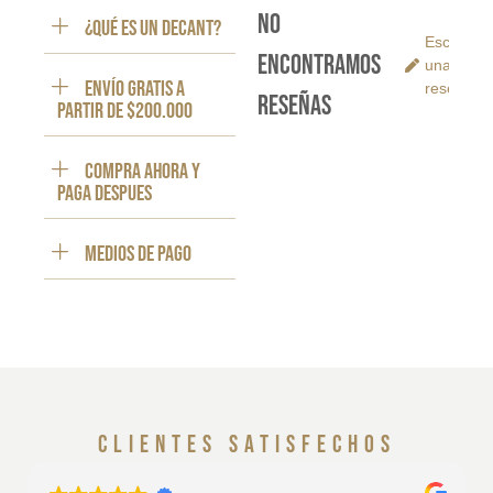
No
¿Qué es un decant?
Escribe
encontramos
una
ENVÍO GRATIS a
reseña
reseñas
partir de $200.000
Compra ahora y
paga despues
Medios de pago
clientes satisfechos