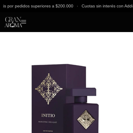
 por pedidos superiores a $200.000 ∙ Cuotas sin interés con Addi, Ba